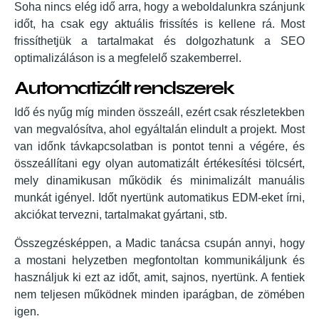
Soha nincs elég idő arra, hogy a weboldalunkra szánjunk
időt, ha csak egy aktuális frissítés is kellene rá. Most
frissíthetjük a tartalmakat és dolgozhatunk a SEO
optimalizáláson is a megfelelő szakemberrel.
Automatizált rendszerek
Idő és nyűg míg minden összeáll, ezért csak részletekben
van megvalósítva, ahol egyáltalán elindult a projekt. Most
van időnk távkapcsolatban is pontot tenni a végére, és
összeállítani egy olyan automatizált értékesítési tölcsért,
mely dinamikusan működik és minimalizált manuális
munkát igényel. Időt nyertünk automatikus EDM-eket írni,
akciókat tervezni, tartalmakat gyártani, stb.
Összegzésképpen, a Madic tanácsa csupán annyi, hogy
a mostani helyzetben megfontoltan kommunikáljunk és
használjuk ki ezt az időt, amit, sajnos, nyertünk. A fentiek
nem teljesen működnek minden iparágban, de zömében
igen.