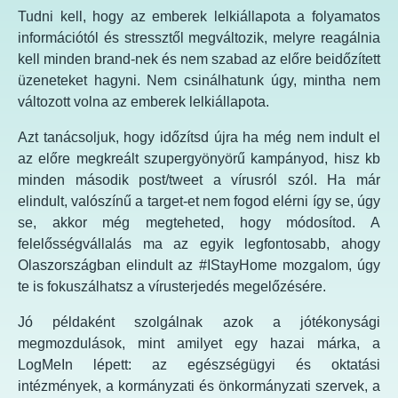
Tudni kell, hogy az emberek lelkiállapota a folyamatos
információtól és stressztől megváltozik, melyre reagálnia
kell minden brand-nek és nem szabad az előre beidőzített
üzeneteket hagyni. Nem csinálhatunk úgy, mintha nem
változott volna az emberek lelkiállapota.
Azt tanácsoljuk, hogy időzítsd újra ha még nem indult el
az előre megkreált szupergyönyörű kampányod, hisz kb
minden második post/tweet a vírusról szól. Ha már
elindult, valószínű a target-et nem fogod elérni így se, úgy
se, akkor még megteheted, hogy módosítod. A
felelősségvállalás ma az egyik legfontosabb, ahogy
Olaszországban elindult az #IStayHome mozgalom, úgy
te is fokuszálhatsz a vírusterjedés megelőzésére.
Jó példaként szolgálnak azok a jótékonysági
megmozdulások, mint amilyet egy hazai márka, a
LogMeIn lépett: az egészségügyi és oktatási
intézmények, a kormányzati és önkormányzati szervek, a