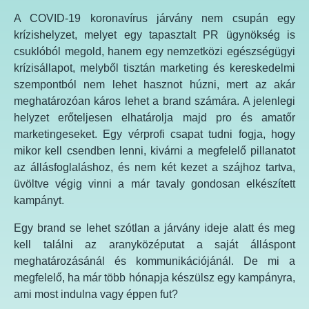
A COVID-19 koronavírus járvány nem csupán egy
krízishelyzet, melyet egy tapasztalt PR ügynökség is
csuklóból megold, hanem egy nemzetközi egészségügyi
krízisállapot, melyből tisztán marketing és kereskedelmi
szempontból nem lehet hasznot húzni, mert az akár
meghatározóan káros lehet a brand számára. A jelenlegi
helyzet erőteljesen elhatárolja majd pro és amatőr
marketingeseket. Egy vérprofi csapat tudni fogja, hogy
mikor kell csendben lenni, kivárni a megfelelő pillanatot
az állásfoglaláshoz, és nem két kezet a szájhoz tartva,
üvöltve végig vinni a már tavaly gondosan elkészített
kampányt.
Egy brand se lehet szótlan a járvány ideje alatt és meg
kell találni az aranyközéputat a saját álláspont
meghatározásánál és kommunikációjánál. De mi a
megfelelő, ha már több hónapja készülsz egy kampányra,
ami most indulna vagy éppen fut?